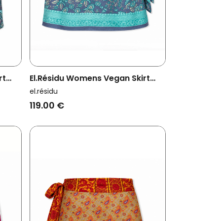
rt
El.résidu Womens Vegan Skirt
d
Amira Teal/ Dark Red
el.résidu
119.00 €