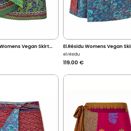
u Womens Vegan Skirt
El.résidu Womens Vegan Ski
een/ Yellow
Amira Blue/ Brown/ Dark Re
el.résidu
119.00 €