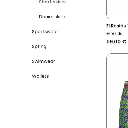
Short skirts
Denim skirts
El.résid
Sportswear
Amira Or
el.résidu
119.00 €
Spring
Swimwear
Wallets