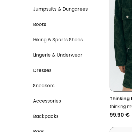
Jumpsuits & Dungarees
Boots
Hiking & Sports Shoes
Lingerie & Underwear
Dresses
Sneakers
Thinking
Accessories
Kimmy Co
thinking m
99.90 €
Backpacks
Bags