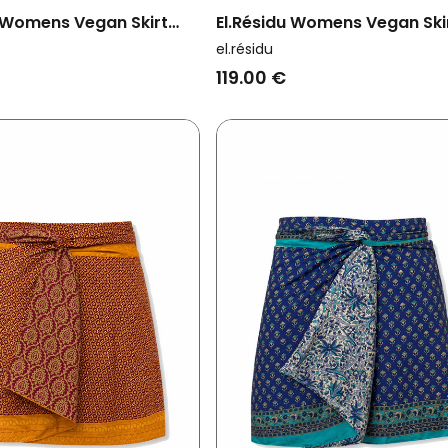
u Womens Vegan Skirt
El.résidu Womens Vegan Ski
rk Yellow/ Dark Red/
Amira Dark Yellow/ Brown
el.résidu
119.00 €