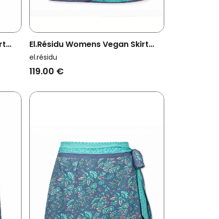
rt
El.résidu Womens Vegan Skirt
Amira Light Blue/ Dark Red
el.résidu
119.00 €