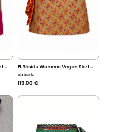
rt
El.résidu Womens Vegan Skirt
d
Amira Orange/ Red
el.résidu
119.00 €