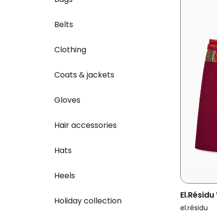
Belts
Clothing
Coats & jackets
Gloves
Hair accessories
Hats
Heels
El.résid
Holiday collection
Amira Da
el.résidu