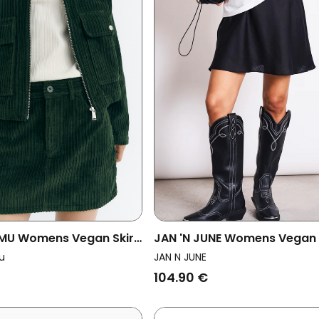
 MU Womens Vegan Skirt
JAN 'N JUNE Womens Vegan 
rduroy Bottle Green
Skirt Cercis Black
u
JAN N JUNE
104.90 €