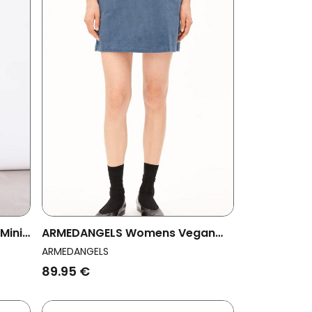
Mini
ARMEDANGELS Womens Vegan
Mini Skirt Corduroy Dusty Moon
ARMEDANGELS
89.95 €