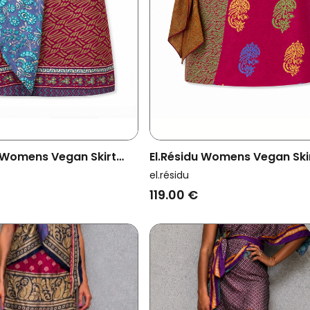
u Womens Vegan Skirt
El.résidu Womens Vegan Ski
rk Red/ Blue
Amira Dark Purple/ Dark Re
el.résidu
119.00 €