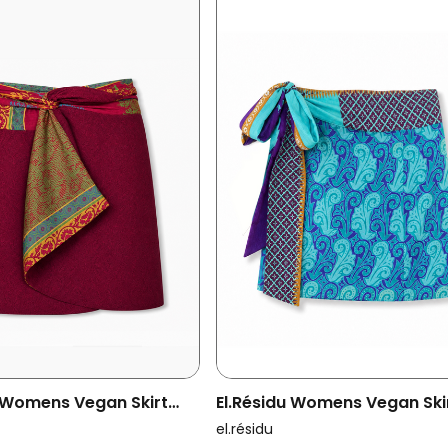
u Womens Vegan Skirt
El.résidu Womens Vegan Ski
rk Green/ Light Green
Amira Purple/ Blue
el.résidu