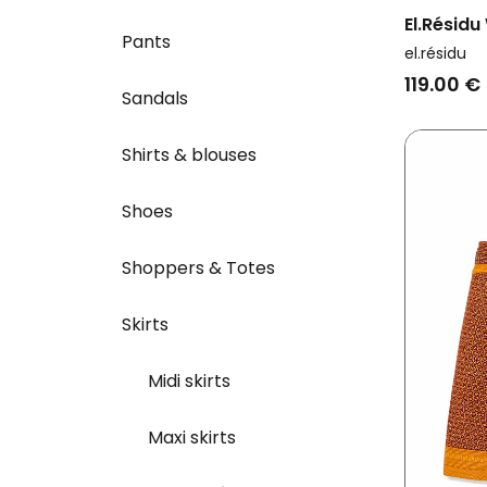
El.résid
Pants
Amira Da
el.résidu
Purple
119.00 €
Sandals
Shirts & blouses
Shoes
Shoppers & Totes
Skirts
Midi skirts
Maxi skirts