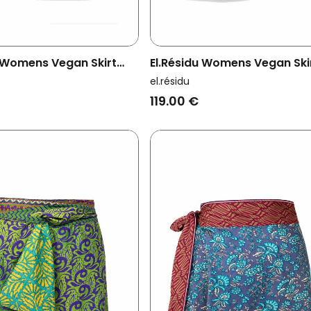
u Womens Vegan Skirt
El.résidu Womens Vegan Ski
ange/ Dark Brown
Amira Dark Blue/ White
el.résidu
119.00 €