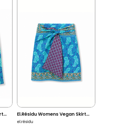
rt
El.résidu Womens Vegan Skirt
Amira Blue/ Dark Purple
el.résidu