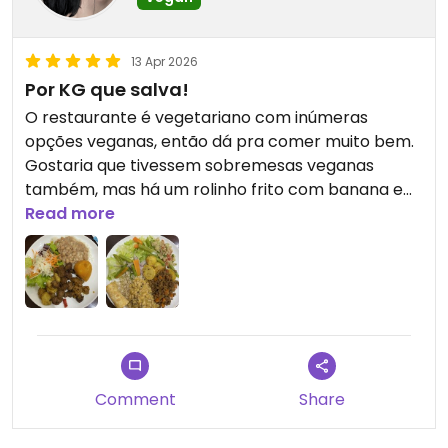
13 Apr 2026
Por KG que salva!
O restaurante é vegetariano com inúmeras
opções veganas, então dá pra comer muito bem.
Gostaria que tivessem sobremesas veganas
também, mas há um rolinho frito com banana e
canela que acaba suprindo a vontade do doce.
Read more
O suco (daqueles de máquina antiga), é de graça
e à vontade.
O restaurante é da igreja que fica ao lado e está
há mais de 50 anos lá (são vegs pela religião).
Assim, o público lá é bem familiar e costuma ter
em sua maioria, idosos. Porém, é bem tranquilo de
ir.
Comment
Share
Não funciona aos sábados, mas aos domingos fica
bem cheio!