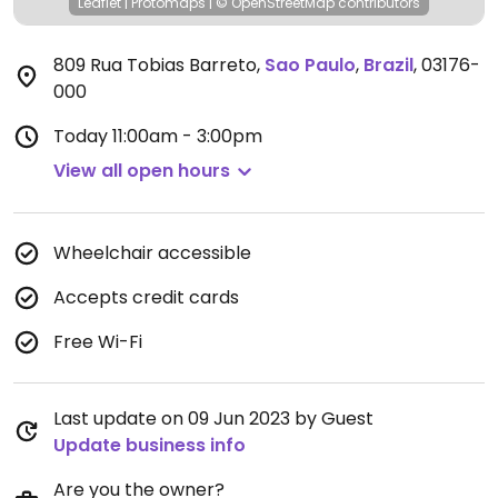
Leaflet
|
Protomaps
|
© OpenStreetMap
contributors
809 Rua Tobias Barreto
,
Sao Paulo
,
Brazil
,
03176-
000
Today
11:00am - 3:00pm
View all open hours
Wheelchair accessible
Accepts credit cards
Free Wi-Fi
Last update on 09 Jun 2023 by Guest
Update business info
Are you the owner?