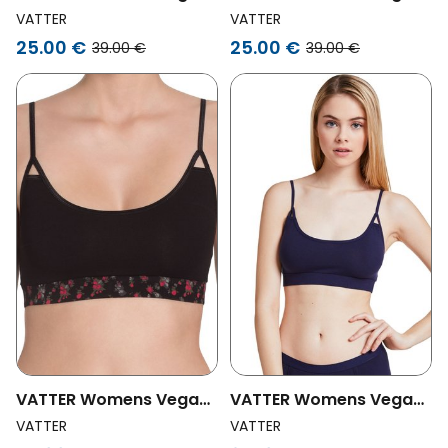
Bralette Paula Mint
Bralette Paula Large
VATTER
VATTER
Stripes
Flowers
25.00 €
25.00 €
39.00 €
39.00 €
VATTER Womens Vegan
VATTER Womens Vegan
Bralette Paula Small
Bralette Paula Navy
VATTER
VATTER
Flowers