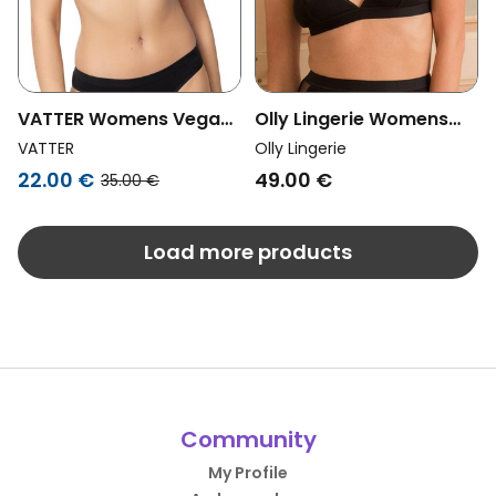
VATTER Womens Vegan
Olly Lingerie Womens
Bralette Frida Black
Vegan Bralette Onyx
VATTER
Olly Lingerie
Black
22.00 €
49.00 €
35.00 €
Load more products
Community
My Profile