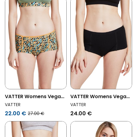
VATTER Womens Vegan
VATTER Womens Vegan
Shorts Emma Terrazzo
Shorts Emma Black
VATTER
VATTER
22.00 €
24.00 €
27.00 €