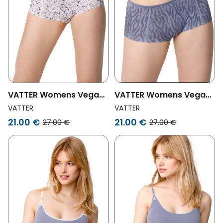
VATTER Womens Vegan
VATTER Womens Vegan
Shorts Emma Snake
Shorts Emma Zebra
VATTER
VATTER
Light Pink
Purple
21.00 €
21.00 €
27.00 €
27.00 €