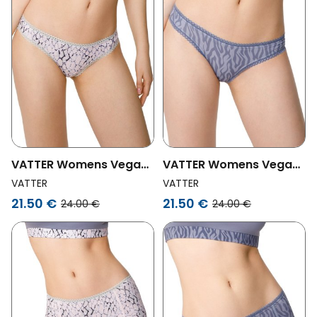
VATTER Womens Vegan
VATTER Womens Vegan
Slip Suzie Snake Light
Slip Suzie Zebra Purple
VATTER
VATTER
Pink
21.50 €
21.50 €
24.00 €
24.00 €