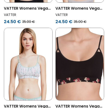
VATTER Womens Vegan
VATTER Womens Vegan
Bralette Paula Black
Bralette Paula Grey
VATTER
VATTER
24.50 €
24.50 €
35.00 €
35.00 €
VATTER Womens Vegan
VATTER Womens Vegan