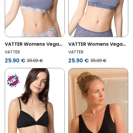
VATTER Womens Vegan
VATTER Womens Vegan
Bralette Paula Snake
Bralette Paula Zebra
VATTER
VATTER
Purple
25.90 €
25.90 €
39.00 €
39.00 €