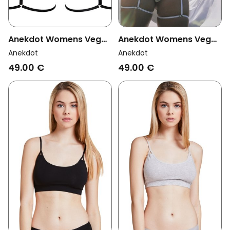
Anekdot Womens Vegan
Anekdot Womens Vegan
Suspenders Sophia
Suspenders Sophia
Anekdot
Anekdot
Black
White
49.00 €
49.00 €