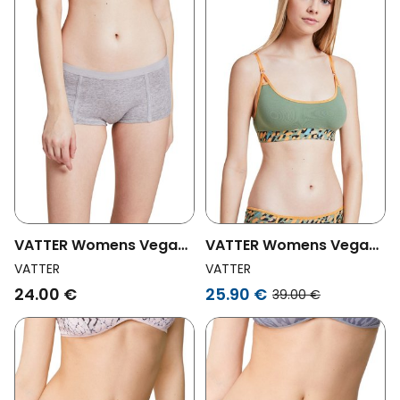
VATTER Womens Vegan
VATTER Womens Vegan
Shorts Emma Grey
Bralette Paula Terrazzo
VATTER
VATTER
Green
24.00 €
25.90 €
39.00 €