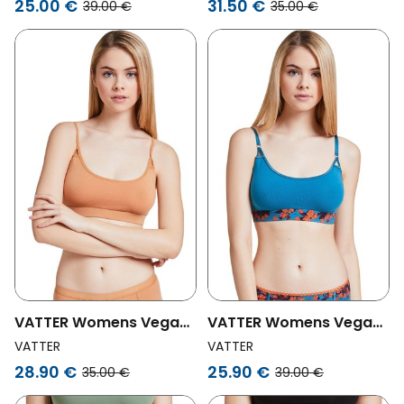
25.00 €
31.50 €
39.00 €
35.00 €
VATTER Womens Vegan
VATTER Womens Vegan
Bralette Paula Light
Bralette Paula Orange
VATTER
VATTER
Orange
Flowers
28.90 €
25.90 €
35.00 €
39.00 €