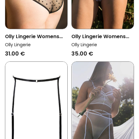
Olly Lingerie Womens
Olly Lingerie Womens
Vegan Slip Brazilian
Vegan Brief Amour Black
Olly Lingerie
Olly Lingerie
Dawa White
35.00 €
31.00 €